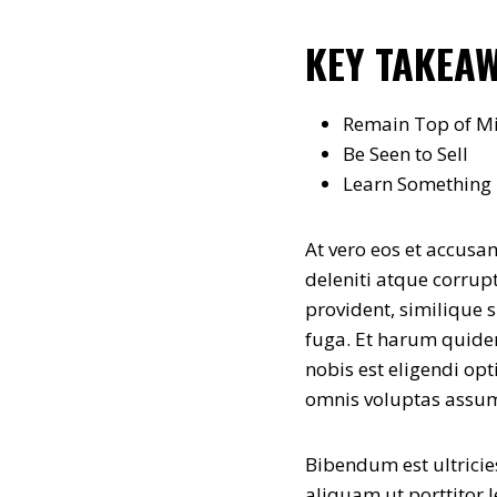
KEY TAKEA
Remain Top of M
Be Seen to Sell
Learn Something
At vero eos et accus
deleniti atque corrup
provident, similique s
fuga. Et harum quidem
nobis est eligendi o
omnis voluptas assum
Bibendum est ultricie
aliquam ut porttitor 