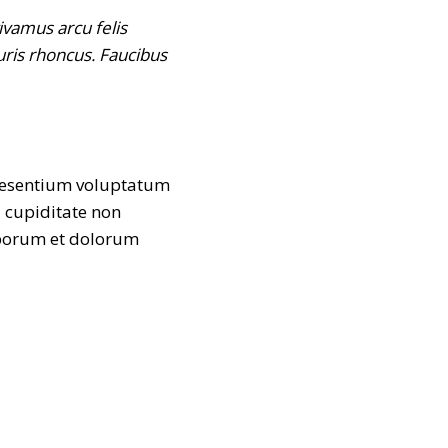
ivamus arcu felis
ris rhoncus. Faucibus
raesentium voluptatum
i cupiditate non
laborum et dolorum