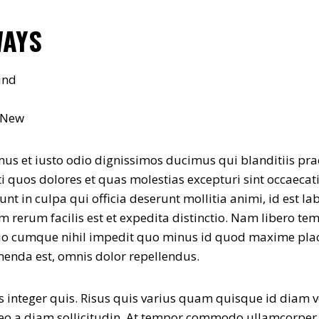
WAYS
ind
 New
amus et iusto odio dignissimos ducimus qui blanditiis p
ti quos dolores et quas molestias excepturi sint occaecat
unt in culpa qui officia deserunt mollitia animi, id est 
 rerum facilis est et expedita distinctio. Nam libero te
ptio cumque nihil impedit quo minus id quod maxime pla
enda est, omnis dolor repellendus.
s integer quis. Risus quis varius quam quisque id diam v
leo a diam sollicitudin. At tempor commodo ullamcorper