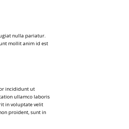
ugiat nulla pariatur.
unt mollit anim id est
or incididunt ut
tation ullamco laboris
t in voluptate velit
non proident, sunt in