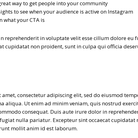
great way to get people into your community
sights to see when your audience is active on Instagram
n what your CTA is
in reprehenderit in voluptate velit esse cillum dolore eu f
t cupidatat non proident, sunt in culpa qui officia deser
 amet, consectetur adipiscing elit, sed do eiusmod temp
a aliqua. Ut enim ad minim veniam, quis nostrud exerci
 commodo consequat. Duis aute irure dolor in reprehenderi
fugiat nulla pariatur. Excepteur sint occaecat cupidatat 
erunt mollit anim id est laborum.