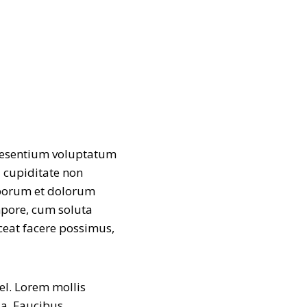
raesentium voluptatum
i cupiditate non
laborum et dolorum
mpore, cum soluta
ceat facere possimus,
el. Lorem mollis
 a. Faucibus