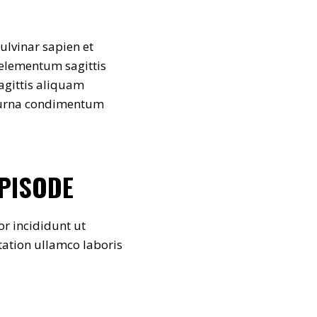
ulvinar sapien et
 elementum sagittis
agittis aliquam
at urna condimentum
EPISODE
or incididunt ut
tation ullamco laboris